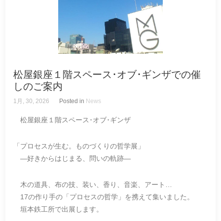
松屋銀座１階スペース･オブ･ギンザでの催
しのご案内
1月, 30, 2026
Posted in
News
松屋銀座１階スペース･オブ･ギンザ
「プロセスが生む。ものづくりの哲学展」
―好きからはじまる、問いの軌跡―
木の道具、布の技、装い、香り、音楽、アート…
17の作り手の「プロセスの哲学」を携えて集いました。
垣本鉄工所で出展します。