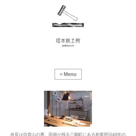
奈良は信貴山の麓、田畑が残る三郷町にある創業明治40年の