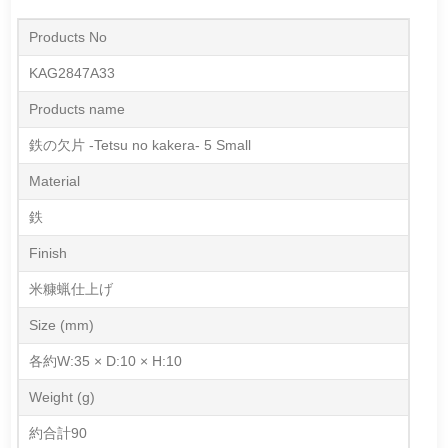
Products No
KAG2847A33
Products name
鉄の欠片 -Tetsu no kakera- 5 Small
Material
鉄
Finish
米糠蝋仕上げ
Size (mm)
各約W:35 × D:10 × H:10
Weight (g)
約合計90