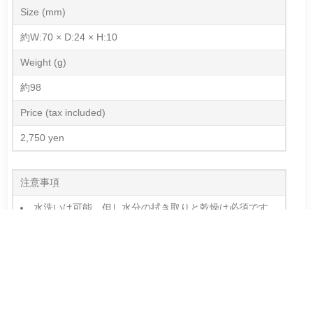
Size (mm)
約W:70 × D:24 × H:10
Weight (g)
約98
Price (tax included)
2,750 yen
注意事項
水洗いは可能。但し水分の拭き取りと乾燥は必須です。
赤錆が浮いてきた場合は無害のオイルや蝋を染み込ませて
お手入れを行ってください。
漆器は漆の成分と鉄分が反応し黒い色が移ります。漆器
周辺で長時間使用される場合はご注意願います。食卓で箸
置きとして使用する程度であれば問題ございません。