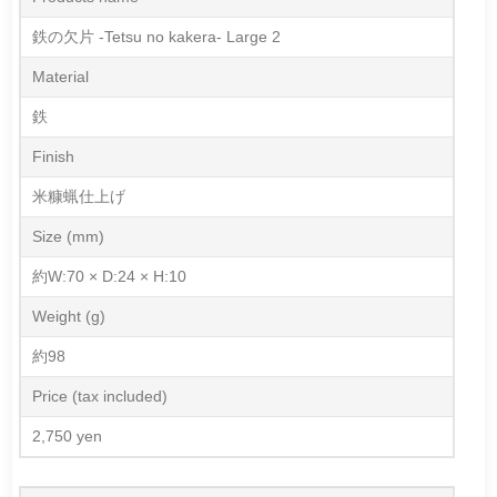
鉄の欠片 -Tetsu no kakera- Large 2
Material
鉄
Finish
米糠蝋仕上げ
Size (mm)
約W:70 × D:24 × H:10
Weight (g)
約98
Price (tax included)
2,750 yen