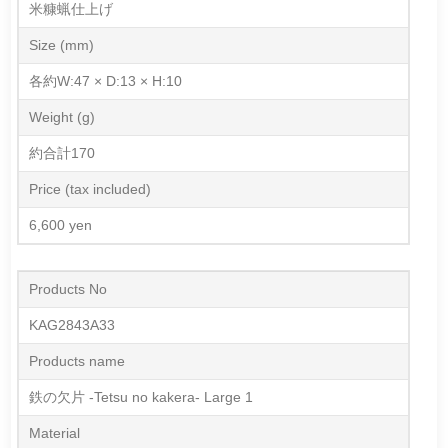
米糠蝋仕上げ
Size (mm)
各約W:47 × D:13 × H:10
Weight (g)
約合計170
Price (tax included)
6,600 yen
Products No
KAG2843A33
Products name
鉄の欠片 -Tetsu no kakera- Large 1
Material