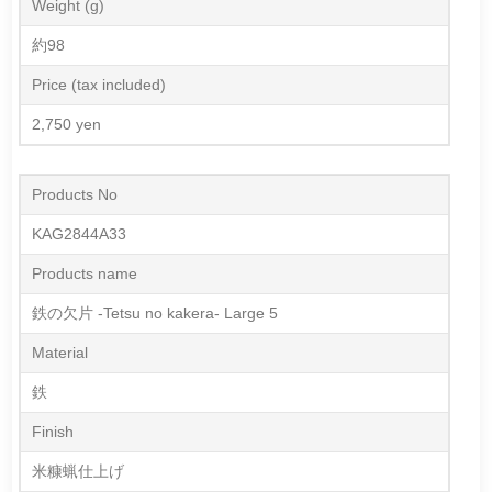
Weight (g)
約98
Price (tax included)
2,750 yen
Products No
KAG2844A33
Products name
鉄の欠片 -Tetsu no kakera- Large 5
Material
鉄
Finish
米糠蝋仕上げ