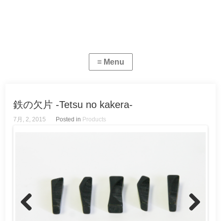
鉄の欠片 -Tetsu no kakera-
7月, 2, 2015
Posted in
Products
Previous
Next