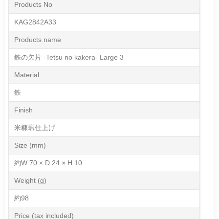
Products No
KAG2842A33
Products name
鉄の欠片 -Tetsu no kakera- Large 3
Material
鉄
Finish
米糠蝋仕上げ
Size (mm)
約W:70 × D:24 × H:10
Weight (g)
約98
Price (tax included)