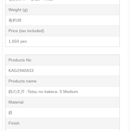
Weight (g)
各約38
Price (tax included)
1,650 yen
Products No
KAG2940A33
Products name
鉄の欠片 -Tetsu no kakera- 5 Medium
Material
鉄
Finish