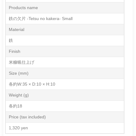
Products name
鉄の欠片 -Tetsu no kakera- Small
Material
鉄
Finish
米糠蝋仕上げ
Size (mm)
各約W:35 × D:10 × H:10
Weight (g)
各約18
Price (tax included)
1,320 yen