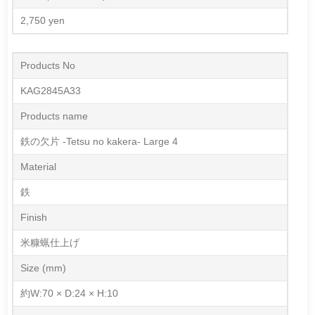
2,750 yen
Products No
KAG2845A33
Products name
鉄の欠片 -Tetsu no kakera- Large 4
Material
鉄
Finish
米糠蝋仕上げ
Size (mm)
約W:70 × D:24 × H:10