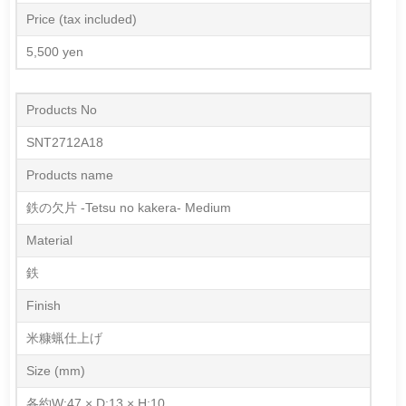
Price (tax included)
5,500 yen
Products No
SNT2712A18
Products name
鉄の欠片 -Tetsu no kakera- Medium
Material
鉄
Finish
米糠蝋仕上げ
Size (mm)
各約W:47 × D:13 × H:10