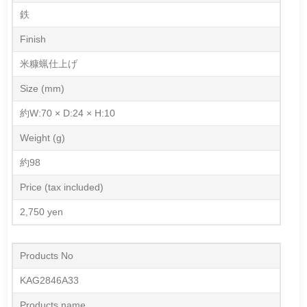
鉄
Finish
米糠蝋仕上げ
Size (mm)
約W:70 × D:24 × H:10
Weight (g)
約98
Price (tax included)
2,750 yen
Products No
KAG2846A33
Products name