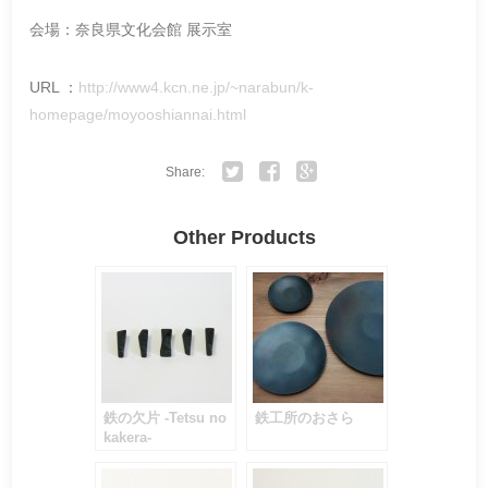
会場：奈良県文化会館 展示室
URL ：
http://www4.kcn.ne.jp/~narabun/k-
homepage/moyooshiannai.html
Share:
Twitter
Facebook
Google+
Other Products
鉄の欠片 -Tetsu no
鉄工所のおさら
kakera-