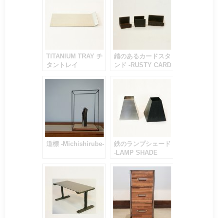
TITANIUM TRAY チ
錆のあるカードスタ
タントレイ
ンド -RUSTY CARD
STAND-
道標 -Michishirube-
鉄のランプシェード
-LAMP SHADE
IRONY PLANETS-