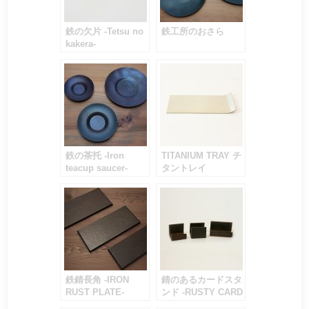
鉄の欠片 -Tetsu no
鉄工所のおさら
kakera-
鉄の茶托 -Iron
TITANIUM TRAY チ
teacup saucer-
タントレイ
鉄錆長角 -IRON
錆のあるカードスタ
RUST PLATE-
ンド -RUSTY CARD
STAND-