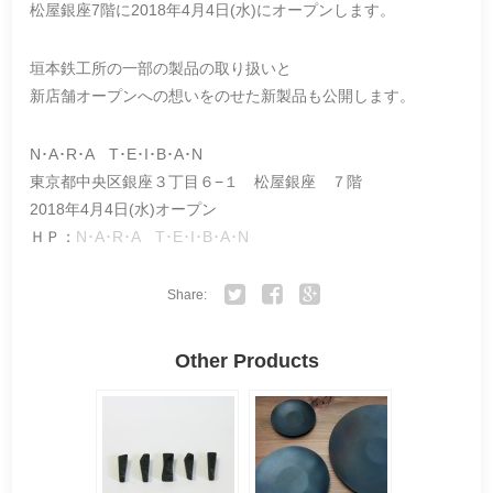
松屋銀座7階に2018年4月4日(水)にオープンします。
垣本鉄工所の一部の製品の取り扱いと
新店舗オープンへの想いをのせた新製品も公開します。
N･A･R･A T･E･I･B･A･N
東京都中央区銀座３丁目６−１ 松屋銀座 ７階
2018年4月4日(水)オープン
ＨＰ：
N･A･R･A T･E･I･B･A･N
Share:
Twitter
Facebook
Google+
Other Products