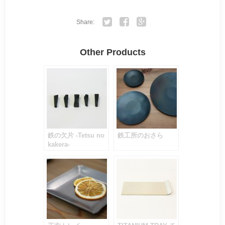
Share:
Twitter
Facebook
Google+
Other Products
鉄の欠片 -Tetsu no
鉄工所のおさら
kakera-