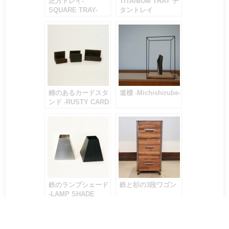
正方トレイ-
TITANIUM TRAY チ
SQUARE TRAY-
タントレイ
錆のあるカードスタ
道標 -Michishirube-
ンド -RUSTY CARD
STAND-
鉄のランプシェード
鉄と杉の3段ワゴン
-LAMP SHADE
IRONY PLANETS-