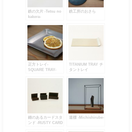
鉄の欠片 -Tetsu no
鉄工所のおさら
kakera-
正方トレイ-
TITANIUM TRAY チ
SQUARE TRAY-
タントレイ
錆のあるカードスタ
道標 -Michishirube-
ンド -RUSTY CARD
STAND-