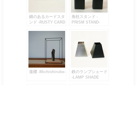
錆のあるカードスタ
角柱スタンド -
ンド -RUSTY CARD
PRISM STAND-
STAND-
道標 -Michishirube-
鉄のランプシェード
-LAMP SHADE
IRONY PLANETS-
鉄と杉の3段ワゴン
鉄と杉の3段棚