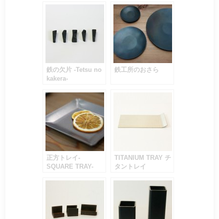
鉄の欠片 -Tetsu no
鉄工所のおさら
kakera-
正方トレイ-
TITANIUM TRAY チ
SQUARE TRAY-
タントレイ